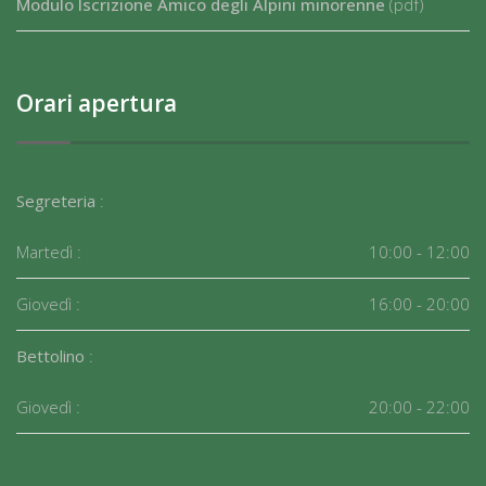
Modulo Iscrizione Amico degli Alpini minorenne
(pdf)
Orari apertura
Segreteria
:
Martedì :
10:00 - 12:00
Giovedì :
16:00 - 20:00
Bettolino
:
Giovedì :
20:00 - 22:00