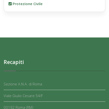
Protezione Civile
Recapiti
Sezione A.N.A. di Roma
Viale Giulio Cesare 54/F
00192 Roma (RM)