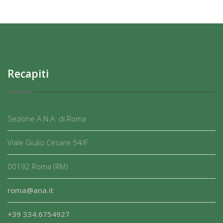
Recapiti
Sezione A.N.A. di Roma
Viale Giulio Cesare 54/F
00192 Roma (RM)
roma@ana.it
+39 334.6754927