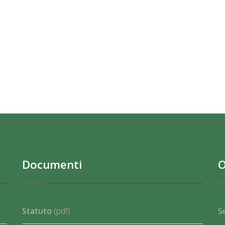
Documenti
O
Statuto
(pdf)
S