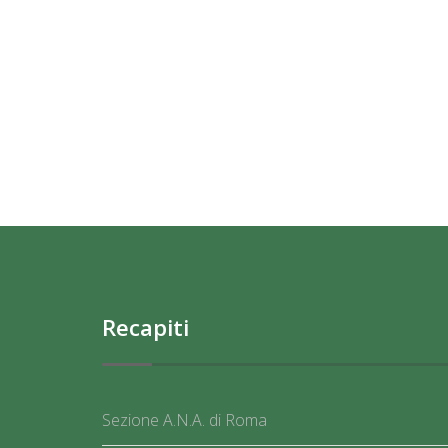
Recapiti
Sezione A.N.A. di Roma