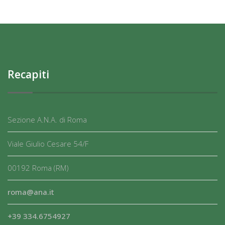
Recapiti
Sezione A.N.A. di Roma
Viale Giulio Cesare 54/F
00192 Roma (RM)
roma@ana.it
+39 334.6754927