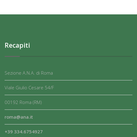
Recapiti
Sezione A.N.A. di Roma
Viale Giulio Cesare 54/F
00192 Roma (RM)
roma@ana.it
+39 334.6754927