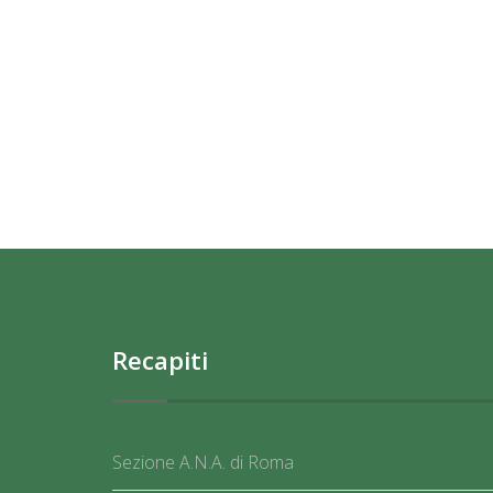
Recapiti
Sezione A.N.A. di Roma