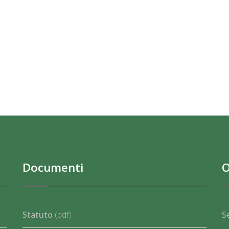
Documenti
O
Statuto
(pdf)
S