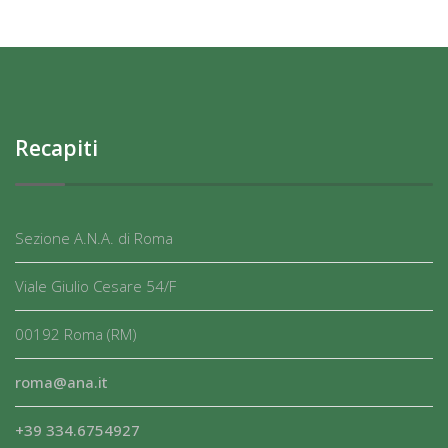
Recapiti
Sezione A.N.A. di Roma
Viale Giulio Cesare 54/F
00192 Roma (RM)
roma@ana.it
+39 334.6754927