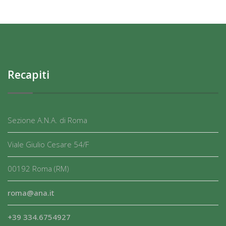
Recapiti
Sezione A.N.A. di Roma
Viale Giulio Cesare 54/F
00192 Roma (RM)
roma@ana.it
+39 334.6754927