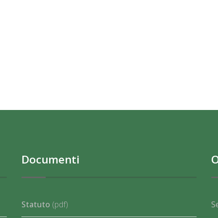
Documenti
O
Statuto
(pdf)
S