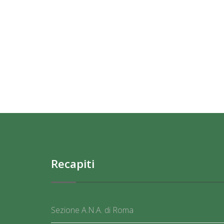
Recapiti
Sezione A.N.A. di Roma