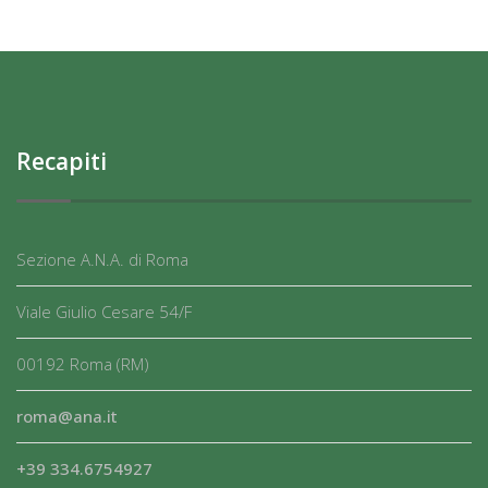
Recapiti
Sezione A.N.A. di Roma
Viale Giulio Cesare 54/F
00192 Roma (RM)
roma@ana.it
+39 334.6754927