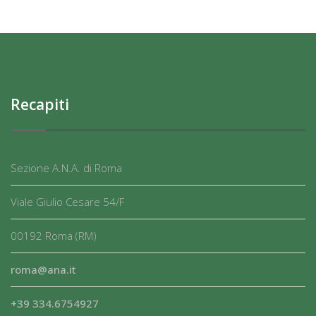
Recapiti
Sezione A.N.A. di Roma
Viale Giulio Cesare 54/F
00192 Roma (RM)
roma@ana.it
+39 334.6754927