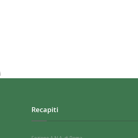
ì
Recapiti