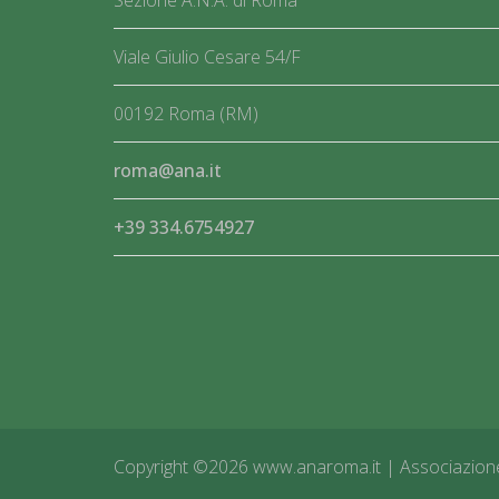
Sezione A.N.A. di Roma
Viale Giulio Cesare 54/F
00192 Roma (RM)
roma@ana.it
+39 334.6754927
Copyright ©2026 www.anaroma.it | Associazione N