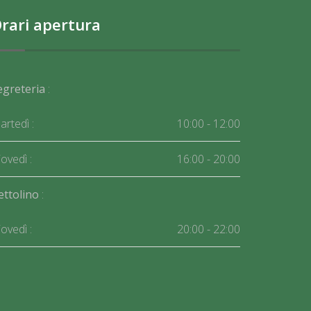
rari apertura
egreteria
:
rtedì :
10:00 - 12:00
ovedì :
16:00 - 20:00
ettolino
:
ovedì :
20:00 - 22:00