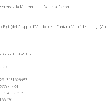
corone alla Madonna del Don e al Sacrario
 Bigi (del Gruppo di Viterbo) e la Fanfara Monti della Laga (G
20,00 ai ristoranti:
51325
1123 -3451629957
33899992884
04 - 3343073575
331667201