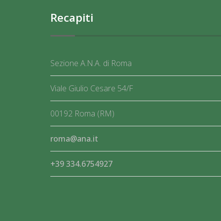
Recapiti
Sezione A.N.A. di Roma
Viale Giulio Cesare 54/F
00192 Roma (RM)
roma@ana.it
+39 334.6754927